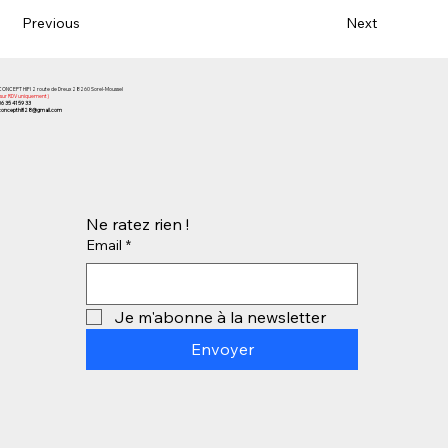
Previous
Next
CONCEPT HIFI 2 route de Dreux 28260 Sorel-Moussel
(sur RDV uniquement)
06 35 41 59 33
concepthifi28@gmail.com
Ne ratez rien !
Email
*
Je m'abonne à la newsletter
Envoyer