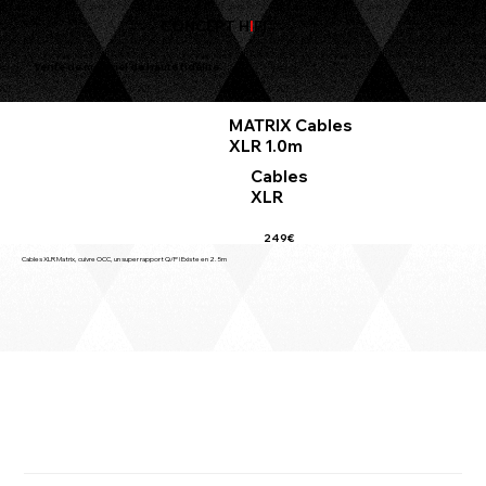
CONCEPT H
I
FI
Vente de matériel de haute fidélité
MATRIX Cables
XLR 1.0m
Cables
XLR
249€
Cables XLR Matrix, cuivre OCC, un super rapport Q/P ! Existe en 2.5m