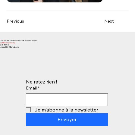
Previous
Next
CONCEPT HIFI 2 route de Dreux 28260 Sorel-Moussel
(sur RDV uniquement)
06 35 41 59 33
concepthifi28@gmail.com
Ne ratez rien !
Email
*
Je m'abonne à la newsletter
Envoyer