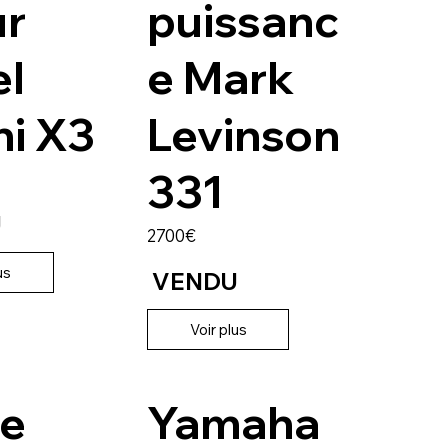
ur
puissanc
el
e Mark
hi X3
Levinson
331
U
2700€
us
VENDU
Voir plus
ve
Yamaha