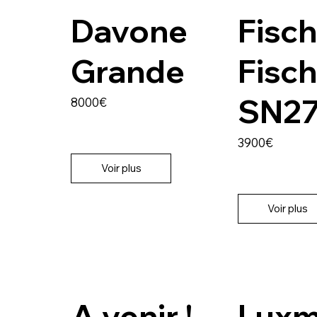
Davone
Fisc
Grande
Fisc
SN2
8000€
3900€
Voir plus
Voir plus
A venir !
Lux