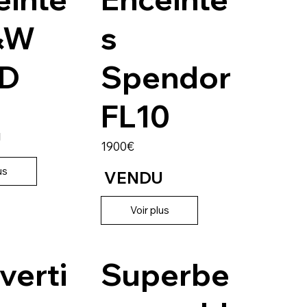
&W
s
D
Spendor
FL10
U
1900€
us
VENDU
Voir plus
verti
Superbe