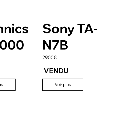
hnics
Sony TA-
1000
N7B
2900€
U
VENDU
us
Voir plus