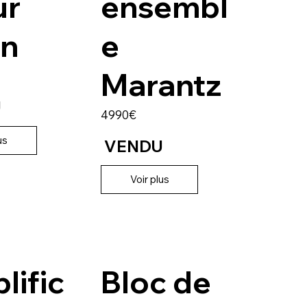
ur
ensembl
en
e
Marantz
U
4990€
us
VENDU
Voir plus
lific
Bloc de