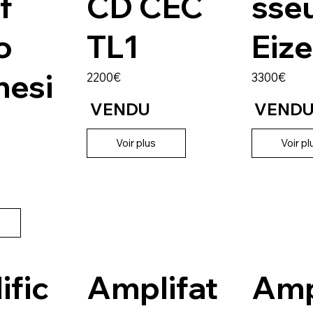
f
CD CEC
sse
o
TL1
Eiz
hesi
2200€
3300€
VENDU
VEND
Voir plus
Voir pl
ific
Amplifat
Amp