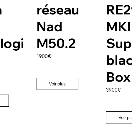
a
réseau
RE2
Nad
MKI
logi
M50.2
Sup
bla
1900€
Box
Voir plus
3900€
Voir pl