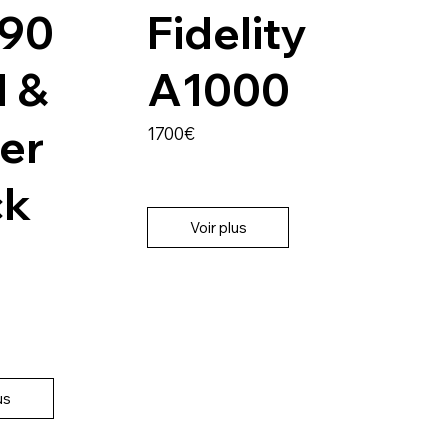
90
Fidelity
I &
A1000
er
1700€
ck
Voir plus
us