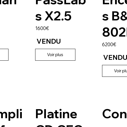
s X2.5
s B
802
1600€
VENDU
6200€
Voir plus
VEND
Voir pl
mpli
Platine
Con