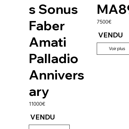
s Sonus
MA8
Faber
7500€
VENDU
Amati
Voir plus
Palladio
Annivers
ary
11000€
VENDU