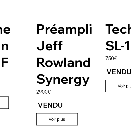
ne
Préampli
Tec
on
Jeff
SL-
7F
Rowland
750€
VEND
Synergy
Voir pl
2900€
VENDU
Voir plus