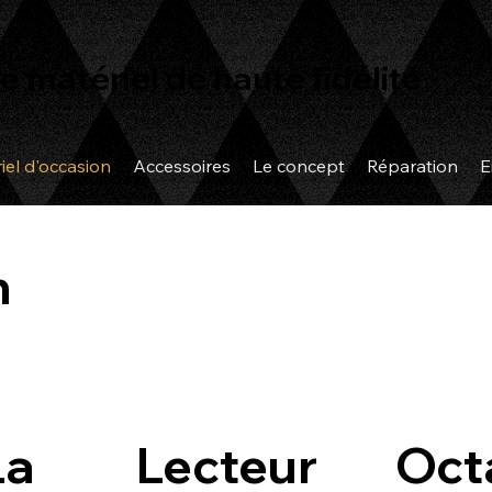
e matériel de haute fidélité
iel d'occasion
Accessoires
Le concept
Réparation
E
n
La
Lecteur
Oct