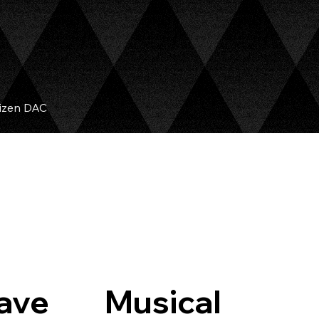
izen DAC
ave
Musical