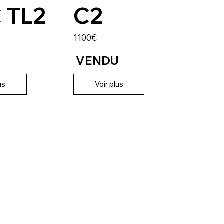
 TL2
C2
1100€
U
VENDU
us
Voir plus