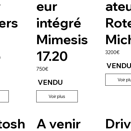
r
eur
ate
ers
intégré
Rot
Mimesis
Mic
b
17.20
3200€
VEND
750€
Voir pl
VENDU
Voir plus
tosh
A venir
Dri