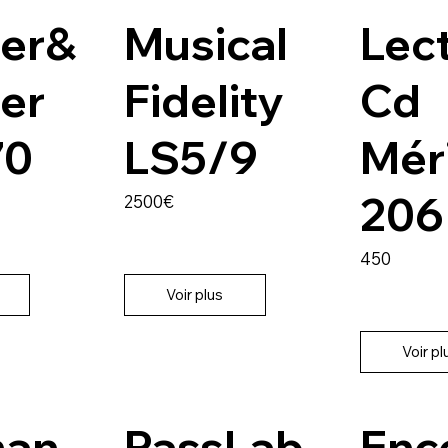
her&
Musical
Lec
her
Fidelity
Cd
70
LS5/9
Mér
206
2500€
450
Voir plus
Voir pl
man
PassLab
Enc