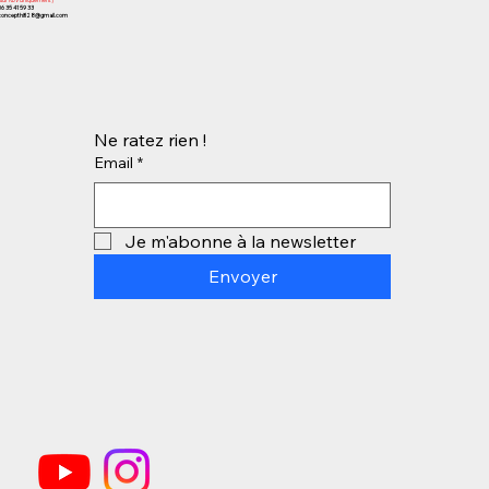
06 35 41 59 33
concepthifi28@gmail.com
Ne ratez rien !
Email
*
Je m'abonne à la newsletter
Envoyer