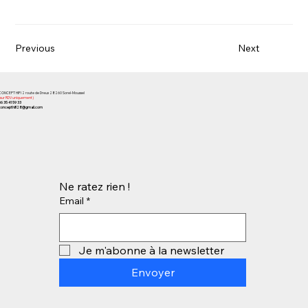
Previous
Next
CONCEPT HIFI 2 route de Dreux 28260 Sorel-Moussel
(sur RDV uniquement)
06 35 41 59 33
concepthifi28@gmail.com
Ne ratez rien !
Email
*
Je m'abonne à la newsletter
Envoyer