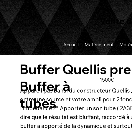
Vente d
Accueil
Matériel neuf
Matér
Buffer Quellis p
1500€
Buffer à
Appareil pas banal du constructeur Quellis , 
tubes
entre une source et votre ampli pour 2 fonc
l'impédance 2° Apporter un son tube ( 2A3B)
dire que le résultat est bluffant, raccordé à 
buffer a apporté de la dynamique et surtout