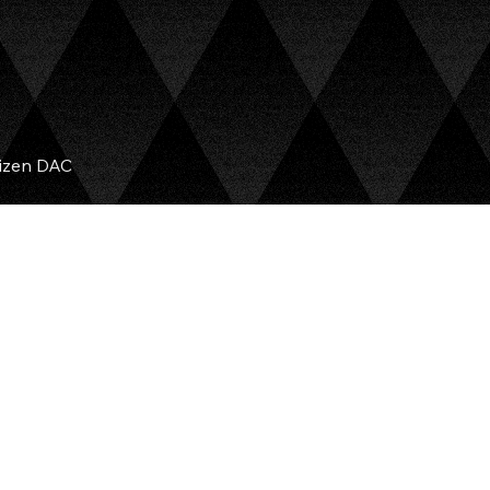
izen DAC