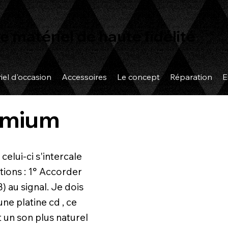
e matériel de haute fidélité
iel d'occasion
Accessoires
Le concept
Réparation
E
remium
celui-ci s'intercale
tions : 1° Accorder
 au signal. Je dois
une platine cd , ce
 un son plus naturel