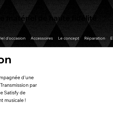
e matériel de haute fidélité
iel d'occasion
Accessoires
Le concept
Réparation
E
on
compagnée d'une
 Transmission par
e Satisfy de
nt musicale !