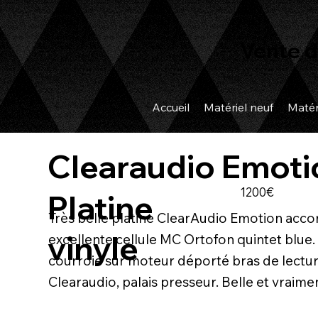
Vente d
Accueil
Matériel neuf
Matér
Clearaudio Emoti
1200€
Platine
Très belle platine ClearAudio Emotion ac
vinyle
excellente cellule MC Ortofon quintet blue.
courroie sur moteur déporté bras de lectur
Clearaudio, palais presseur. Belle et vraime