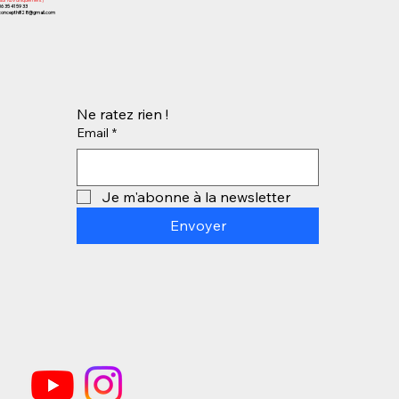
06 35 41 59 33
concepthifi28@gmail.com
Ne ratez rien !
Email
*
Je m'abonne à la newsletter
Envoyer