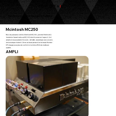
CONCEPT H
I
FI
Vente de matériel de haute fidélité
Mcintosh MC250
Bloc de puissance stéréo Mcintosh MC250 , premier Mcintosh à
transistor faisant suite au MC240 dont il conserve l'aspect. Cet
ampli est un pur plaisir à l'écoute : détaillé, dynamique avec un sens
de la musique évident. On ne se lasse jamais d'un tel ampli. Bornier
HP changé pour plus de confort et entrées RCA de meilleure
qualité.
AMPLI