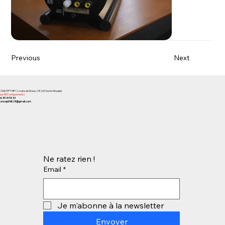
Previous
Next
CONCEPT HIFI 2 route de Dreux 28260 Sorel-Moussel
(sur RDV uniquement)
06 35 41 59 33
concepthifi28@gmail.com
Ne ratez rien !
Email
*
Je m'abonne à la newsletter
Envoyer