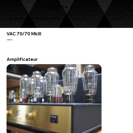
CONCEPT H
I
FI
Vente de matériel de haute fidélité
VAC 70/70 MkIII
VENDU
Amplificateur