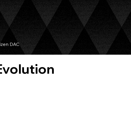
izen DAC
volution