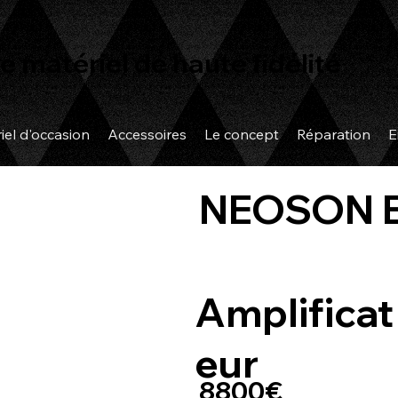
e matériel de haute fidélité
iel d'occasion
Accessoires
Le concept
Réparation
E
NEOSON E
Amplificat
eur
8800€