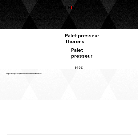
CONCEPT H
I
FI
Vente de matériel de haute fidélité
Palet presseur
Thorens
Palet
presseur
149€
Superbe patel presseur Thorens stabilizer