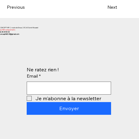
Previous
Next
CONCEPT HIFI 2 route de Dreux 28260 Sorel-Moussel
(sur RDV uniquement)
06 35 41 59 33
concepthifi28@gmail.com
Ne ratez rien !
Email
*
Je m'abonne à la newsletter
Envoyer